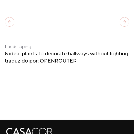
Previous slide
Next
Landscaping
6 ideal plants to decorate hallways without lighting
traduzido por: OPENROUTER