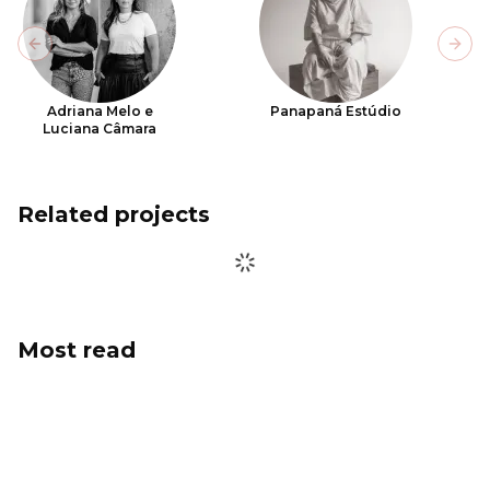
Previous slide
Next
Adriana Melo e
Panapaná Estúdio
Luciana Câmara
Related projects
Most read