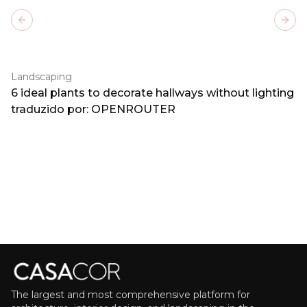
Previous slide
Next
Landscaping
6 ideal plants to decorate hallways without lighting
traduzido por: OPENROUTER
The largest and most comprehensive platform for