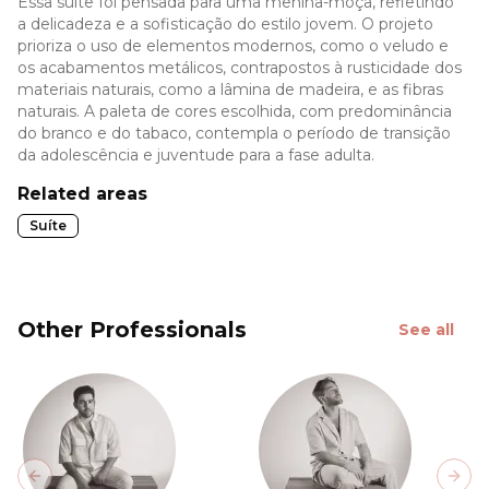
Essa suíte foi pensada para uma menina-moça, refletindo
a delicadeza e a sofisticação do estilo jovem. O projeto
prioriza o uso de elementos modernos, como o veludo e
os acabamentos metálicos, contrapostos à rusticidade dos
materiais naturais, como a lâmina de madeira, e as fibras
naturais. A paleta de cores escolhida, com predominância
do branco e do tabaco, contempla o período de transição
da adolescência e juventude para a fase adulta.
Related areas
Suíte
Other Professionals
See all
Previous slide
Next