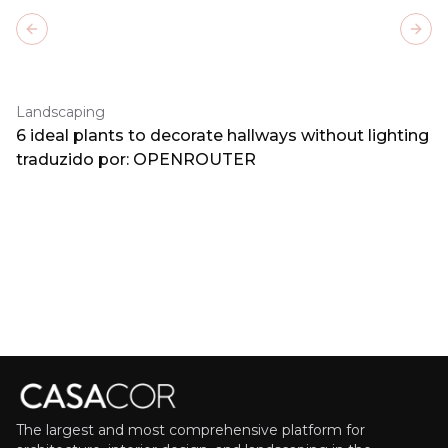
Previous slide
Next
Landscaping
6 ideal plants to decorate hallways without lighting
traduzido por: OPENROUTER
The largest and most comprehensive platform for