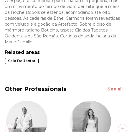
O espaço foi concebido para uma família pequena, mas
um movimento do tampo de vidro permite que a mesa
da Roche Bobois se estenda, acomodando até oito
pessoas. As cadeiras de Ethel Carmona foram revestidas
com veludo e algodão da Artefacto. Sobre o piso de
mármore italiano Boticino, tapete Cia dos Tapetes
Ocidentais da São Romão. Cortinas de seda indiana da
Marie Camille.
Related areas
Sala De Jantar
Other Professionals
See all
Previous slide
Next