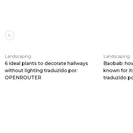
Previous slide
Landscaping
Landscaping
6 ideal plants to decorate hallways
Baobab: how
without lighting traduzido por:
known for i
OPENROUTER
traduzido 