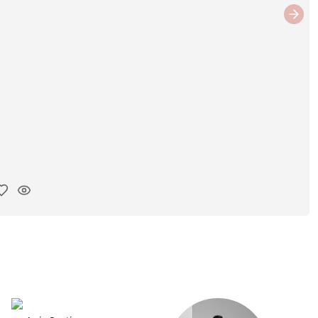
Next
y ink