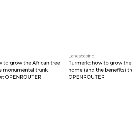
Landscaping
 to grow the African tree
Turmeric: how to grow the 
ts monumental trunk
home (and the benefits) tr
por: OPENROUTER
OPENROUTER