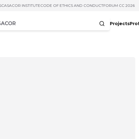
S
CASACOR INSTITUTE
CODE OF ETHICS AND CONDUCT
FORUM CC 2026
Projects
Pro
cters