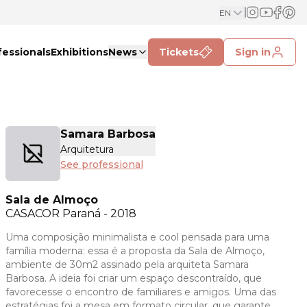
EN
fessionals
Exhibitions
News
Tickets
Sign in
Samara Barbosa
Arquitetura
See professional
Sala de Almoço
CASACOR
Paraná - 2018
Uma composição minimalista e cool pensada para uma
família moderna: essa é a proposta da Sala de Almoço,
ambiente de 30m2 assinado pela arquiteta Samara
Barbosa. A ideia foi criar um espaço descontraído, que
favorecesse o encontro de familiares e amigos. Uma das
estratégias foi a mesa em formato circular, que garante