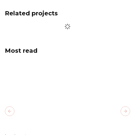
Related projects
Most read
Previous slide
Next