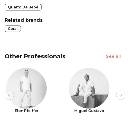
Quarto De Bebê
Related brands
Coral
Other Professionals
See all
Previous slide
Next
Elon Pfeiffer
Miguel Gustavo