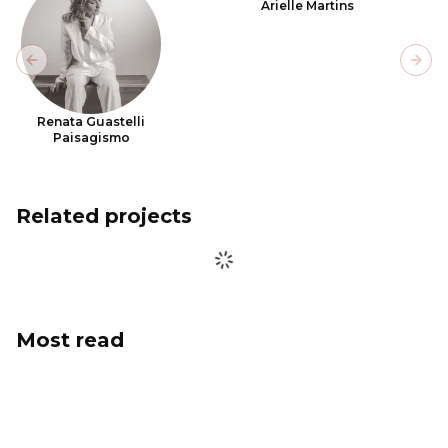
Arielle Martins
Previous slide
Next
Renata Guastelli
Paisagismo
Related projects
Most read