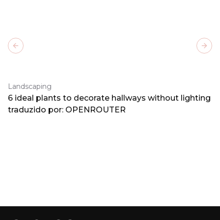
Previous slide
Next
Landscaping
6 ideal plants to decorate hallways without lighting
traduzido por: OPENROUTER