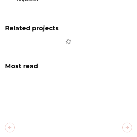
Related projects
Most read
Previous slide
Next