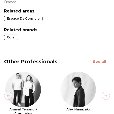
Branca.
Related areas
Espaço De Convívio
Related brands
Coral
Other Professionals
See all
Previous slide
Next
Amaral Tenório +
Alex Hanazaki
Arquitetos