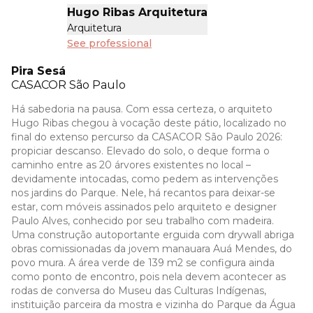
Hugo Ribas Arquitetura
Arquitetura
See professional
Pira Sesá
CASACOR
São Paulo
Há sabedoria na pausa. Com essa certeza, o arquiteto
Hugo Ribas chegou à vocação deste pátio, localizado no
final do extenso percurso da CASACOR São Paulo 2026:
propiciar descanso. Elevado do solo, o deque forma o
caminho entre as 20 árvores existentes no local –
devidamente in­tocadas, como pedem as intervenções
nos jardins do Parque. Nele, há recantos para deixar-se
estar, com móveis assinados pelo arquiteto e designer
Paulo Alves, conhecido por seu trabalho com madeira.
Uma construção autoportante erguida com drywall abriga
obras comissionadas da jovem manauara Auá Mendes, do
povo mura. A área verde de 139 m2 se configura ainda
como ponto de encontro, pois nela devem acontecer as
rodas de conversa do Museu das Culturas Indígenas,
instituição parceira da mostra e vizinha do Parque da Água