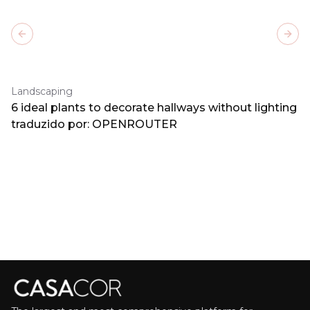
Previous slide
Next
Landscaping
6 ideal plants to decorate hallways without lighting
traduzido por: OPENROUTER