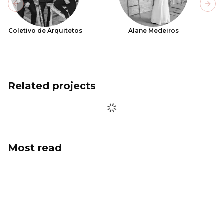
Previous slide
Next
Coletivo de Arquitetos
Alane Medeiros
Related projects
Most read