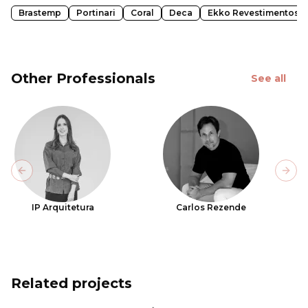
Brastemp
Portinari
Coral
Deca
Ekko Revestimentos
Other Professionals
See all
Previous slide
Next
IP Arquitetura
Carlos Rezende
Related projects