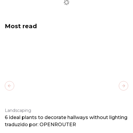
Most read
Previous slide
Next
Landscaping
6 ideal plants to decorate hallways without lighting
traduzido por: OPENROUTER