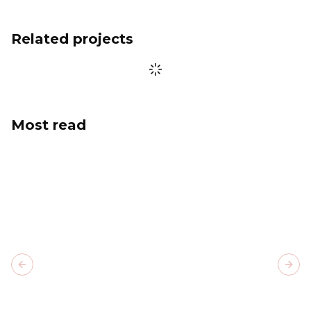
Related projects
Most read
Previous slide
Next