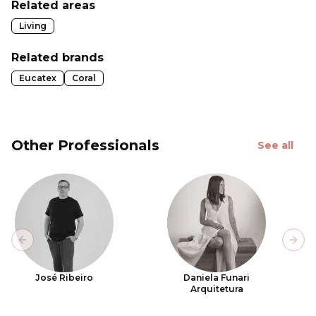
Related areas
Living
Related brands
Eucatex
Coral
Other Professionals
See all
Previous slide
Next
José Ribeiro
Daniela Funari
Arquitetura