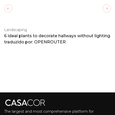
Previous slide
Next
Landscaping
6 ideal plants to decorate hallways without lighting
traduzido por: OPENROUTER
The largest and most comprehensive platform for