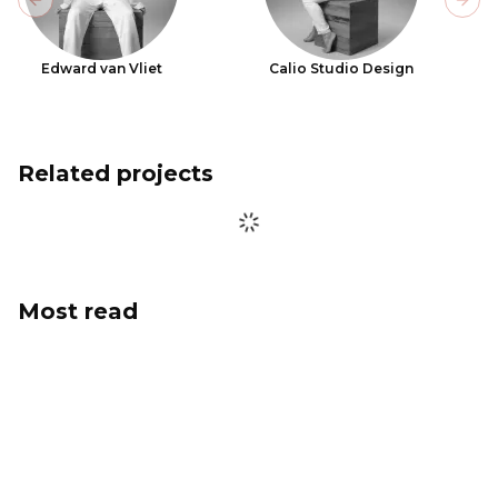
Previous slide
Next
Edward van Vliet
Calio Studio Design
Related projects
Most read