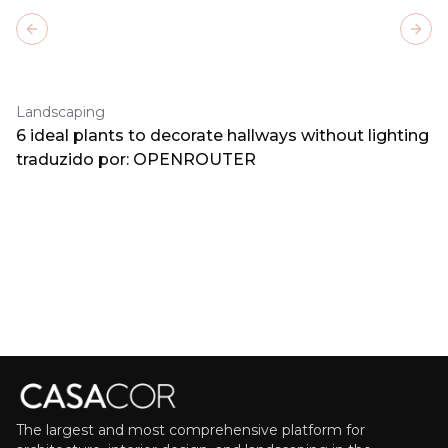
Previous slide
Next
Landscaping
6 ideal plants to decorate hallways without lighting
traduzido por: OPENROUTER
The largest and most comprehensive platform for