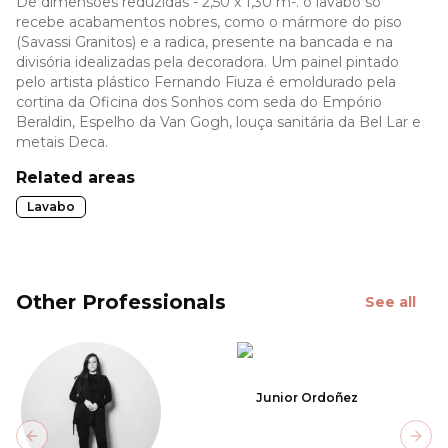
De dimensões reduzidas - 2,50 x 1,30 m-. o lavabo só
recebe acabamentos nobres, como o mármore do piso
(Savassi Granitos) e a radica, presente na bancada e na
divisória idealizadas pela decoradora. Um painel pintado
pelo artista plástico Fernando Fiuza é emoldurado pela
cortina da Oficina dos Sonhos com seda do Empório
Beraldin, Espelho da Van Gogh, louça sanitária da Bel Lar e
metais Deca.
Related areas
Lavabo
Other Professionals
See all
Junior Ordoñez
Previous slide
Next