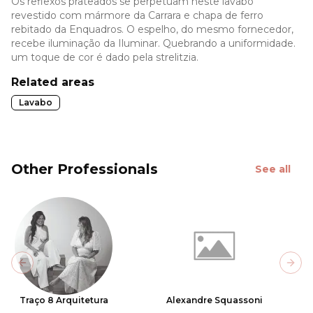
Os reflexos prateados se perpetuam neste lavabo
revestido com mármore da Carrara e chapa de ferro
rebitado da Enquadros. O espelho, do mesmo fornecedor,
recebe iluminação da Iluminar. Quebrando a uniformidade.
um toque de cor é dado pela strelitzia.
Related areas
Lavabo
Other Professionals
See all
Previous slide
Next
Traço 8 Arquitetura
Alexandre Squassoni