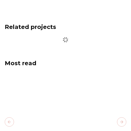
Related projects
Most read
Previous slide
Next