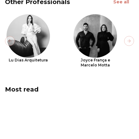
Other Professionals
See all
Previous slide
Next
Lu Dias Arquitetura
Joyce França e
Marcelo Motta
Most read