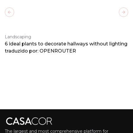
Previous slide
Next
Landscaping
6 ideal plants to decorate hallways without lighting
traduzido por: OPENROUTER
The largest and most comprehensive platform for