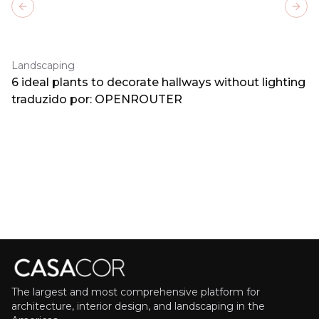
Previous slide
Next
Landscaping
6 ideal plants to decorate hallways without lighting
traduzido por: OPENROUTER
The largest and most comprehensive platform for
architecture, interior design, and landscaping in the