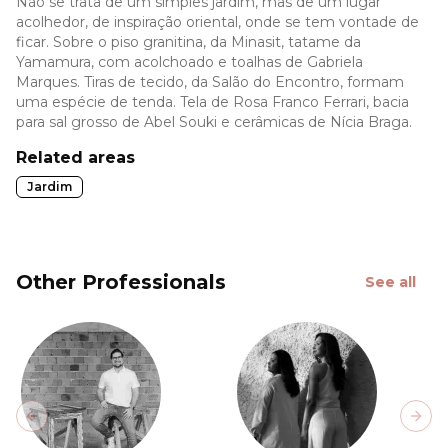
Não se trata de um simples jardim, mas de um lugar
acolhedor, de inspiração oriental, onde se tem vontade de
ficar. Sobre o piso granitina, da Minasit, tatame da
Yamamura, com acolchoado e toalhas de Gabriela
Marques. Tiras de tecido, da Salão do Encontro, formam
uma espécie de tenda. Tela de Rosa Franco Ferrari, bacia
para sal grosso de Abel Souki e cerâmicas de Nícia Braga.
Related areas
Jardim
Other Professionals
See all
Previous slide
Next