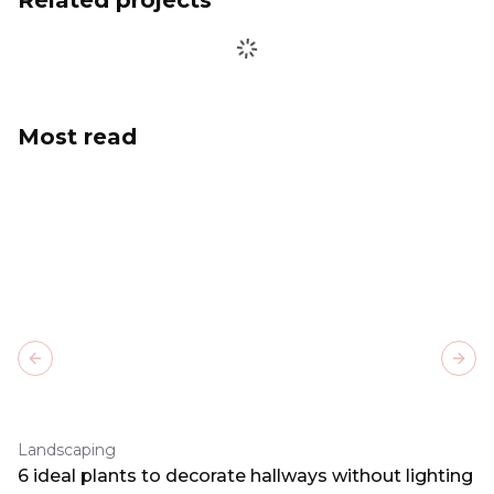
Related projects
Most read
Previous slide
Next
Landscaping
6 ideal plants to decorate hallways without lighting