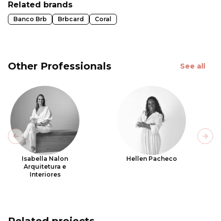
Related brands
Banco Brb
Brbcard
Coral
Other Professionals
See all
Previous slide
Next
Isabella Nalon
Hellen Pacheco
Arquitetura e
Interiores