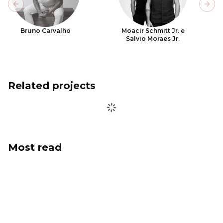
Previous slide
Next
Bruno Carvalho
Moacir Schmitt Jr. e
Salvio Moraes Jr.
Related projects
Most read