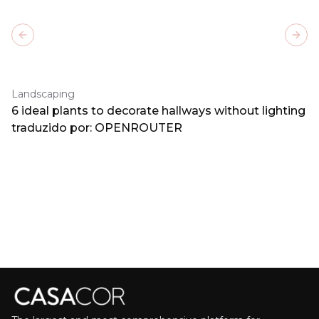
Previous slide
Next
Landscaping
6 ideal plants to decorate hallways without lighting
traduzido por: OPENROUTER