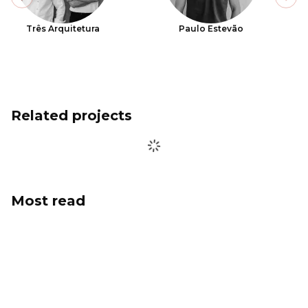
Previous slide
Next
Três Arquitetura
Paulo Estevão
Related projects
Most read