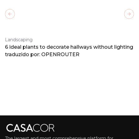
Previous slide
Next
Landscaping
6 ideal plants to decorate hallways without lighting
traduzido por: OPENROUTER
The largest and most comprehensive platform for