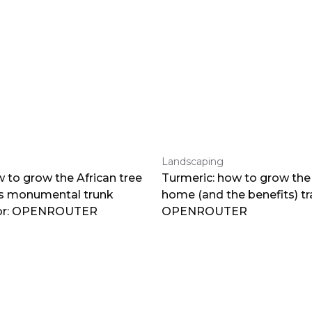
Landscaping
 to grow the African tree
Turmeric: how to grow the 
ts monumental trunk
home (and the benefits) tr
por: OPENROUTER
OPENROUTER