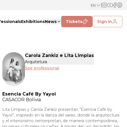
EN
fessionals
Exhibitions
News
Tickets
Sign in
Carola Zankiz e Lita Limpias
Arquitetura
See professional
Esencia Café By Yayoi
CASACOR
Bolívia
Lita Limpias y Carola Zankiz presentan “Esencia Café by
Yayoi”, inspirado en la danza del sarao, donde la arquitectura
y el interiorismo reinterpretan, de manera contemporánea,
las raíces culturales cruceñas. A través del uso del ladrillo, las