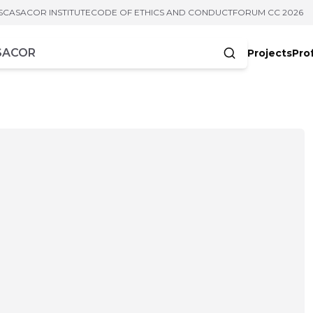
S
CASACOR INSTITUTE
CODE OF ETHICS AND CONDUCT
FORUM CC 2026
Projects
Pro
cters