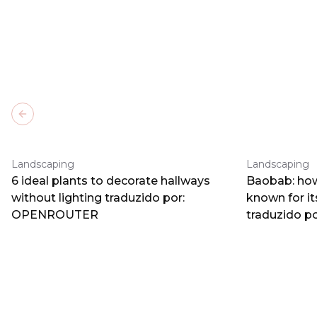
Previous slide
Landscaping
Landscaping
6 ideal plants to decorate hallways
Baobab: how
without lighting traduzido por:
known for i
OPENROUTER
traduzido 