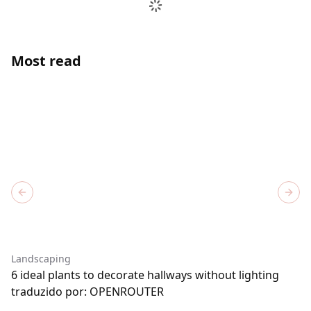
Most read
Previous slide
Next
Landscaping
6 ideal plants to decorate hallways without lighting
traduzido por: OPENROUTER