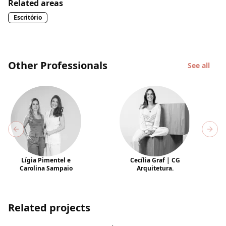
Related areas
Escritório
Other Professionals
See all
Previous slide
Next
Lígia Pimentel e
Cecília Graf | CG
Carolina Sampaio
Arquitetura.
Related projects