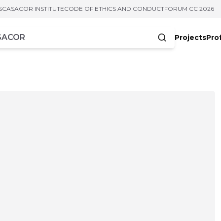
S
CASACOR INSTITUTE
CODE OF ETHICS AND CONDUCT
FORUM CC 2026
Projects
Pro
cters