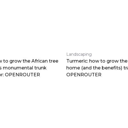
Landscaping
 to grow the African tree
Turmeric: how to grow the 
ts monumental trunk
home (and the benefits) tr
por: OPENROUTER
OPENROUTER