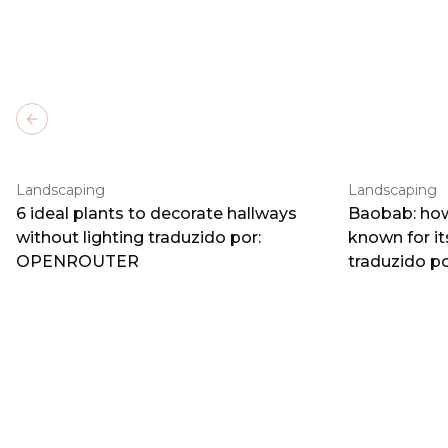
Previous slide
Landscaping
Landscaping
6 ideal plants to decorate hallways
Baobab: how
without lighting traduzido por:
known for i
OPENROUTER
traduzido 