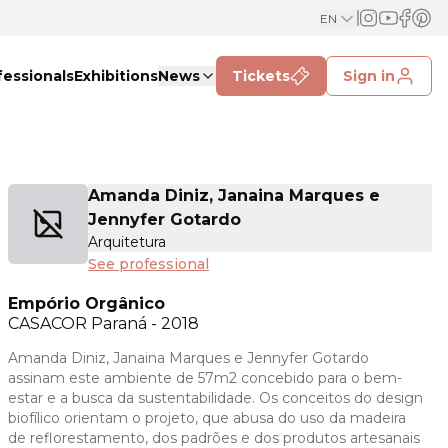
EN
fessionals
Exhibitions
News
Tickets
Sign in
Amanda Diniz, Janaina Marques e
Jennyfer Gotardo
Arquitetura
See professional
Empório Orgânico
CASACOR
Paraná - 2018
Amanda Diniz, Janaina Marques e Jennyfer Gotardo
assinam este ambiente de 57m2 concebido para o bem-
estar e a busca da sustentabilidade. Os conceitos do design
biofílico orientam o projeto, que abusa do uso da madeira
de reflorestamento, dos padrões e dos produtos artesanais