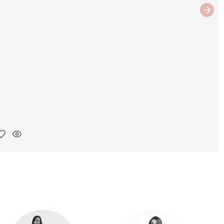
Next
y ink