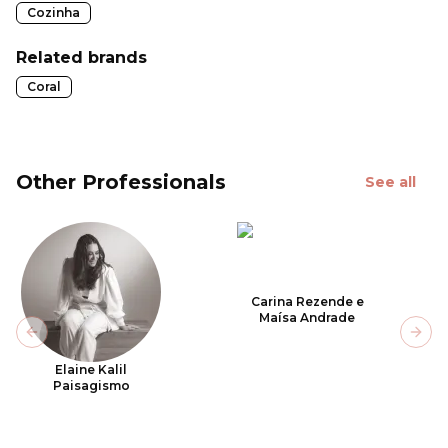
Cozinha
Related brands
Coral
Other Professionals
See all
Carina Rezende e
Maísa Andrade
Previous slide
Next
Elaine Kalil
Paisagismo