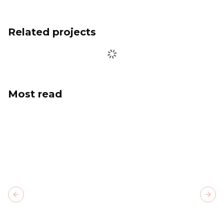
Related projects
Most read
Previous slide
Next