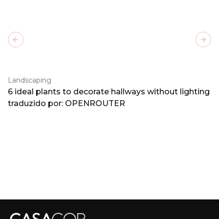
Previous slide
Next
Landscaping
6 ideal plants to decorate hallways without lighting
traduzido por: OPENROUTER