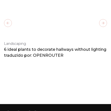
Previous slide
Next
Landscaping
6 ideal plants to decorate hallways without lighting
traduzido por: OPENROUTER