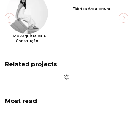
Fábrica Arquitetura
Previous slide
Next
Tudo Arquitetura e
Construção
Related projects
Most read