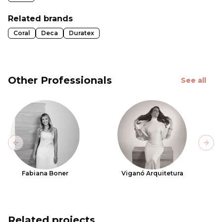
Related brands
Coral
Deca
Duratex
Other Professionals
See all
Previous slide
Next
Fabiana Boner
Viganó Arquitetura
Related projects