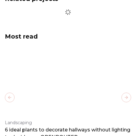
Most read
Previous slide
Next
Landscaping
6 ideal plants to decorate hallways without lighting