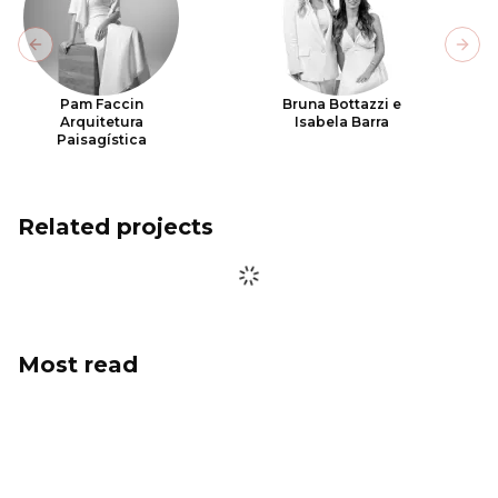
Previous slide
Next
Pam Faccin
Bruna Bottazzi e
Arquitetura
Isabela Barra
Paisagística
Related projects
Most read