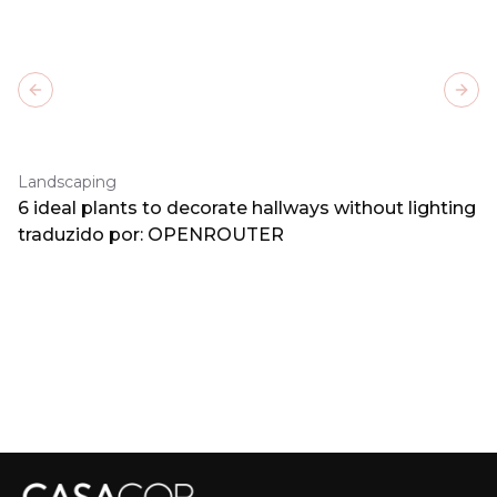
Previous slide
Next
Landscaping
6 ideal plants to decorate hallways without lighting
traduzido por: OPENROUTER